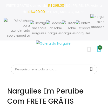
FRETE GRÁTIS acima de
R$299,00
: SC, PR, RS, SP. Acima
de
R$499,00
: MT, MS, MG, GO, RJ, ES.
Pular
0
para
MENU
o
conteúdo
Narguiles Em Peruibe
Com FRETE GRÁTIS