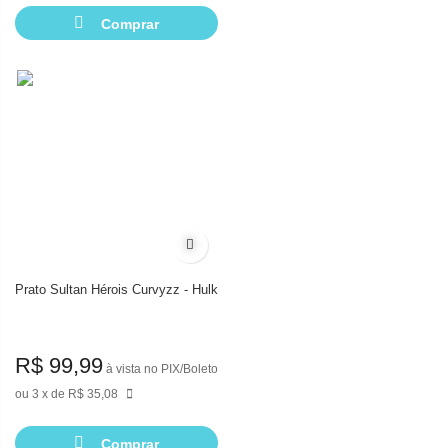
Comprar
Adicionar à lista de desejos
Prato Sultan Hérois Curvyzz - Hulk
R$ 99,99
à vista no PIX/Boleto
3
de
R$ 35,08
Comprar