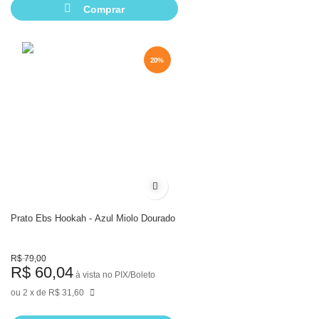
Comprar
20%
20%
Adicionar à lista de desejos
Prato Ebs Hookah - Azul Miolo Dourado
R$ 79,00
R$ 60,04
à vista no PIX/Boleto
2
de
R$ 31,60