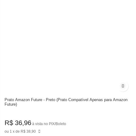
Adicion
Prato Amazon Future - Preto (Prato Compatível Apenas para Amazon
Future)
R$ 36,96
à vista no PIX/Boleto
1
de
R$ 38,90