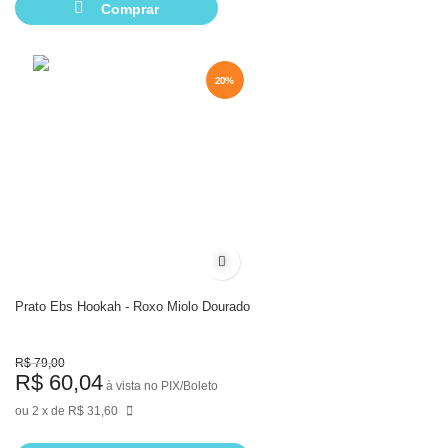
Comprar
20%
20%
Adicionar à lista de desejos
Prato Ebs Hookah - Roxo Miolo Dourado
R$ 79,00
R$ 60,04
à vista no PIX/Boleto
2
de
R$ 31,60