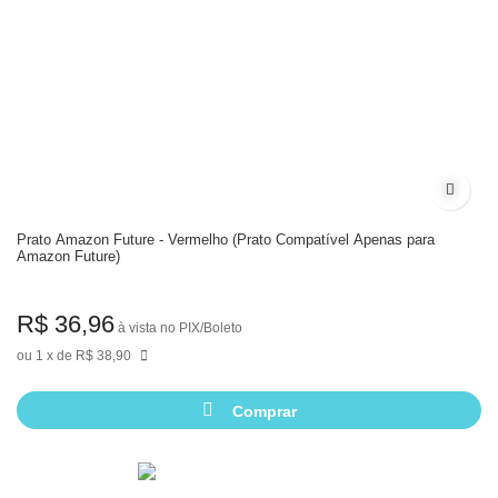
Adicion
Prato Amazon Future - Vermelho (Prato Compatível Apenas para
Amazon Future)
R$ 36,96
à vista no PIX/Boleto
1
de
R$ 38,90
Comprar