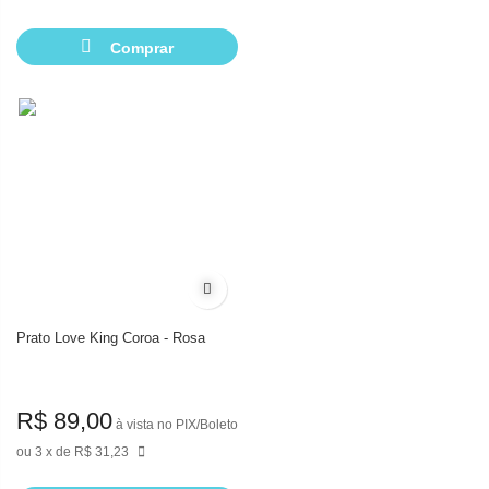
Comprar
Adicionar à lista de desejos
Prato Love King Coroa - Rosa
R$ 89,00
à vista no PIX/Boleto
3
de
R$ 31,23