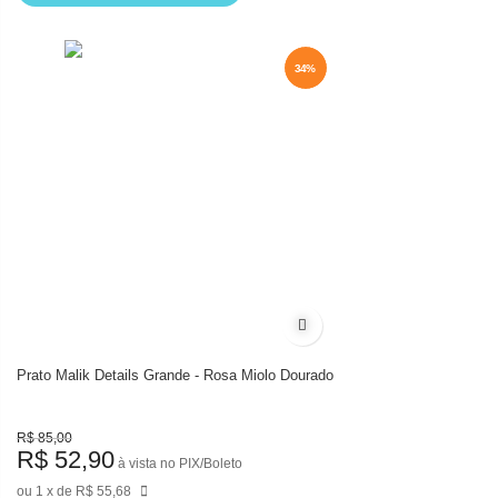
34%
34%
Adicionar à lista de desejos
Prato Malik Details Grande - Rosa Miolo Dourado
R$ 85,00
R$ 52,90
à vista no PIX/Boleto
1
de
R$ 55,68