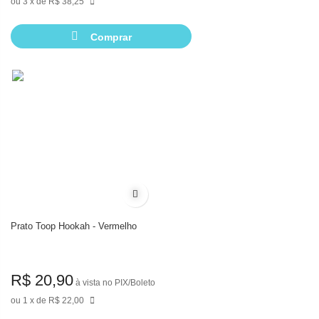
3
de
R$ 38,25
Comprar
Adicionar à lista de desejos
Prato Toop Hookah - Vermelho
R$ 20,90
à vista no PIX/Boleto
1
de
R$ 22,00