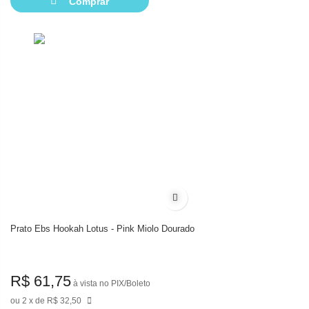
Comprar
Adicionar à lista de desejos
Prato Ebs Hookah Lotus - Pink Miolo Dourado
R$ 61,75
à vista no PIX/Boleto
2
de
R$ 32,50