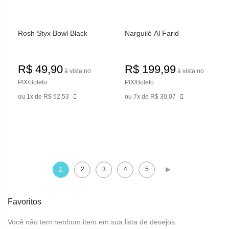
Rosh Styx Bowl Black
Narguilé Al Farid
R$ 49,90
R$ 199,99
à vista no
à vista no
PIX/Boleto
PIX/Boleto
ou 1x de R$ 52,53
ou 7x de R$ 30,07
Página
1
2
3
4
5
Você esta lendo a pagina
Página
Página
Página
Página
Página
Próximo
Favoritos
Você não tem nenhum item em sua lista de desejos.