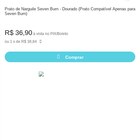
Prato de Narguile Seven Burn - Dourado (Prato Compatível Apenas para
Seven Burn)
R$ 36,90
à vista no PIX/Boleto
1
de
R$ 38,84
Comprar