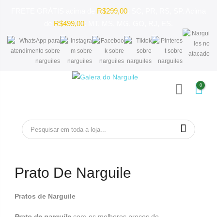
FRETE GRÁTIS acima de
R$299,00
: SC, PR, RS, SP. Acima
de
R$499,00
: MT, MS, MG, GO, RJ, ES.
Pular
0
para
MENU
o
conteúdo
Prato De Narguile
Pratos de Narguile
P
rato de narguile
com os melhores preços de