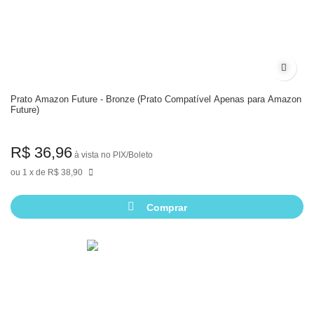
Adicion
Prato Amazon Future - Bronze (Prato Compatível Apenas para Amazon
Future)
R$ 36,96
à vista no PIX/Boleto
1
de
R$ 38,90
Comprar