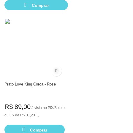
Comprar
Adicionar à lista de desejos
Prato Love King Coroa - Rose
R$ 89,00
à vista no PIX/Boleto
3
de
R$ 31,23
Comprar