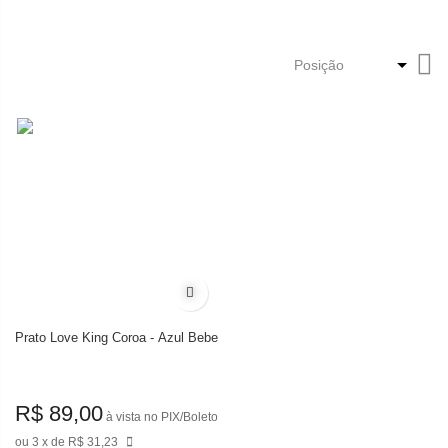
De
Di
De
Adicionar à lista de desejos
Prato Love King Coroa - Azul Bebe
R$ 89,00
à vista no PIX/Boleto
3
de
R$ 31,23