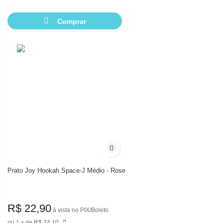
Comprar
Adicionar à lista de desejos
Prato Joy Hookah Space-J Médio - Rose
R$ 22,90
à vista no PIX/Boleto
1
de
R$ 24,10