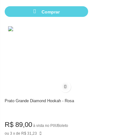
Comprar
Adicionar à lista de desejos
Prato Grande Diamond Hookah - Rosa
R$ 89,00
à vista no PIX/Boleto
3
de
R$ 31,23