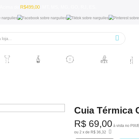
. Acima de
R$499,00
: MT, MS, MG, GO, RJ, ES.
ROSH DE
VASO DE
PRATO DE
CARVÃO DE
HEADSHO
NARGUILE
NARGUILE
NARGUILE
NARGUILE
Cuia Térmica 
R$ 69,00
à vista no PIX/
2
de
R$ 36,32