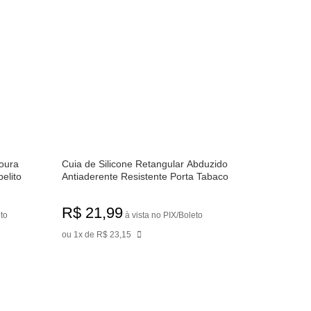
soura
Cuia de Silicone Retangular Abduzido
elito
Antiaderente Resistente Porta Tabaco
lito
Head Shop Vermelho Pizza
R$ 21,99
eto
à vista no PIX/Boleto
ou 1x de R$ 23,15