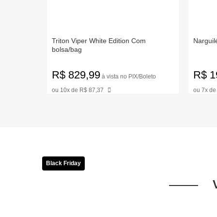
on Luxury
Triton Viper White Edition Com
Narguil
bolsa/bag
R$ 829,99
R$ 1
IX/Boleto
à vista no PIX/Boleto
ou 10x de R$ 87,37
ou 7x de
Black Friday