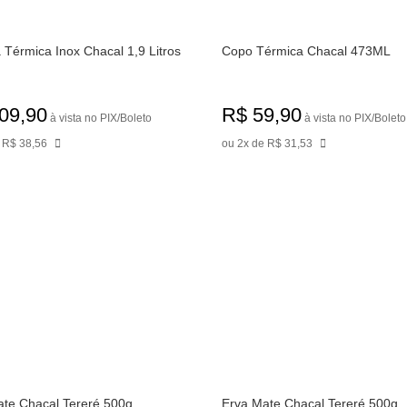
 Térmica Inox Chacal 1,9 Litros
Copo Térmica Chacal 473ML
09,90
R$ 59,90
à vista no PIX/Boleto
à vista no PIX/Boleto
 R$ 38,56
ou 2x de R$ 31,53
te Chacal Tereré 500g
Erva Mate Chacal Tereré 500g