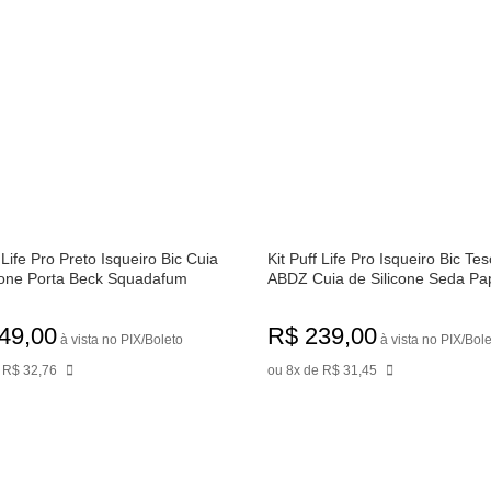
 Life Pro Preto Isqueiro Bic Cuia
Kit Puff Life Pro Isqueiro Bic Te
cone Porta Beck Squadafum
ABDZ Cuia de Silicone Seda Pap
ador Bem Bolado Seda Bem
Tradicional KS e 1/4 Piteira Pape
Brown Large KS Piteira Bem
Biodegradável Longa
49,00
R$ 239,00
..
à vista no PIX/Boleto
à vista no PIX/Bol
 R$ 32,76
ou 8x de R$ 31,45