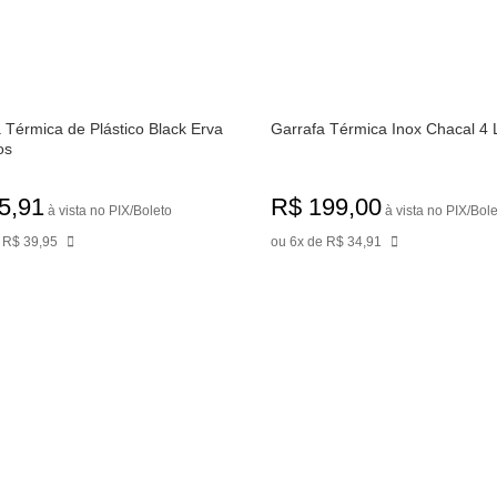
 Térmica de Plástico Black Erva
Garrafa Térmica Inox Chacal 4 L
os
5,91
R$ 199,00
à vista no PIX/Boleto
à vista no PIX/Bol
 R$ 39,95
ou 6x de R$ 34,91