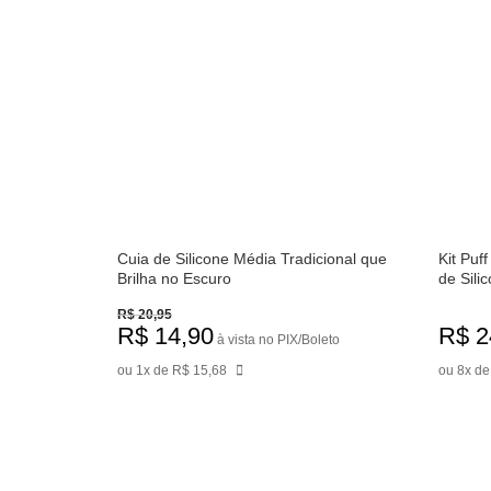
Cuia de Silicone Média Tradicional que
Kit Puff
Brilha no Escuro
de Sili
Dichav
R$ 20,95
Bolado 
R$ 14,90
R$ 2
Bolado .
à vista no PIX/Boleto
ou 1x de R$ 15,68
ou 8x de