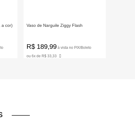
a cor)
Vaso de Narguile Ziggy Flash
Rosh Big 
R$ 189,99
R$ 199
to
à vista no PIX/Boleto
ou 6x de R$ 33,33
ou 6x de R$
S