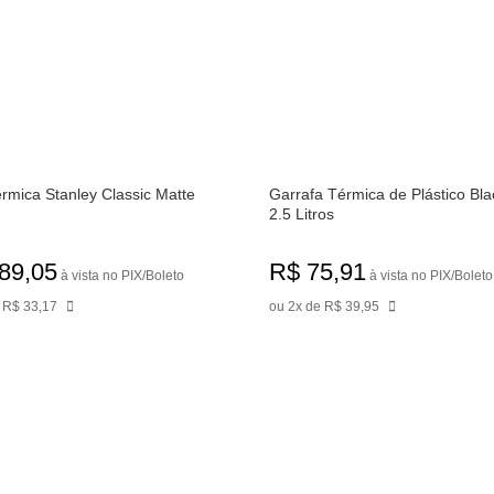
rmica Stanley Classic Matte
Garrafa Térmica de Plástico Bla
2.5 Litros
89,05
R$ 75,91
à vista no PIX/Boleto
à vista no PIX/Boleto
 R$ 33,17
ou 2x de R$ 39,95