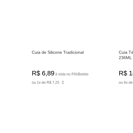
Cuia de Silicone Tradicional
Cuia Té
236ML
R$ 6,89
R$ 1
à vista no PIX/Boleto
ou 1x de R$ 7,25
ou 6x de