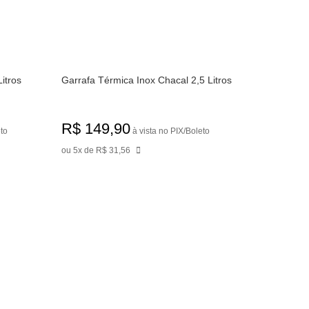
itros
Garrafa Térmica Inox Chacal 2,5 Litros
R$ 149,90
eto
à vista no PIX/Boleto
ou 5x de R$ 31,56