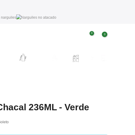
0
0
Conta
Ajuda
Favoritos
ACESSÓRIOS DE
BLACK
P
PRESENTES
TERERÉ
BLOG
NARGUILE
FRIDAY
Chacal 236ML - Verde
Boleto