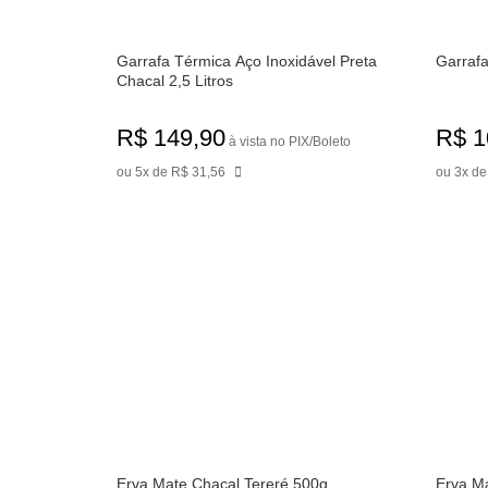
Garrafa Térmica Aço Inoxidável Preta
Garrafa
Chacal 2,5 Litros
R$ 149,90
R$ 1
à vista no PIX/Boleto
ou 5x de R$ 31,56
ou 3x de
Erva Mate Chacal Tereré 500g
Erva Ma