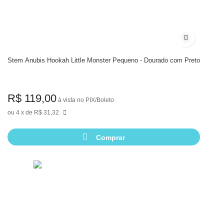
Adicionar à 
Stem Anubis Hookah Little Monster Pequeno - Dourado com Preto
R$ 119,00
à vista no PIX/Boleto
4
de
R$ 31,32
Comprar