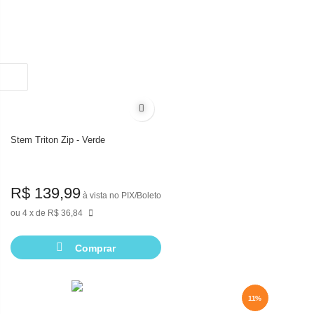
Adicionar à lista de desejos
Stem Triton Zip - Verde
R$ 139,99
à vista no PIX/Boleto
4
de
R$ 36,84
Comprar
11%
11%