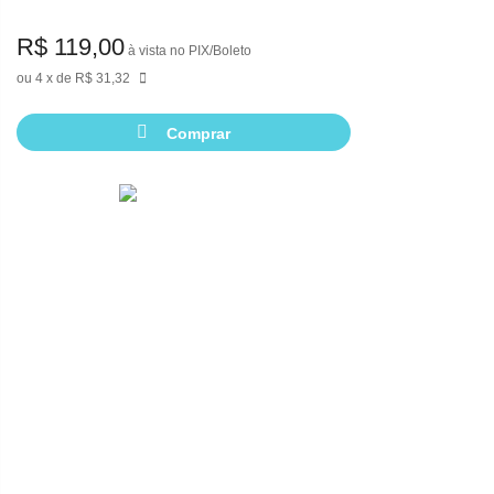
R$ 119,00
à vista no PIX/Boleto
4
de
R$ 31,32
Comprar