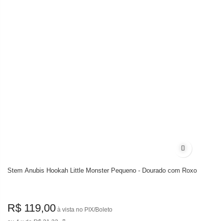
Adicionar à 
Stem Anubis Hookah Little Monster Pequeno - Dourado com Roxo
R$ 119,00
à vista no PIX/Boleto