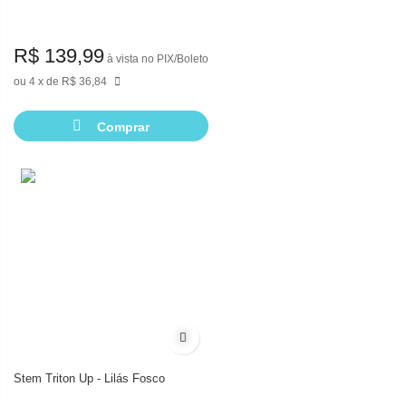
R$ 139,99
à vista no PIX/Boleto
4
de
R$ 36,84
Comprar
Adicionar à lista de desejos
Stem Triton Up - Lilás Fosco