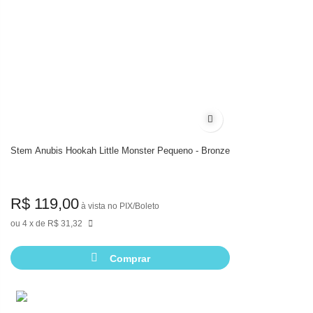
Adicionar à lista de des
Stem Anubis Hookah Little Monster Pequeno - Bronze
R$ 119,00
à vista no PIX/Boleto
4
de
R$ 31,32
Comprar