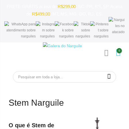
FRETE GRÁTIS acima de
R$299,00
: SC, PR, RS, SP. Acima
de
R$499,00
: MT, MS, MG, GO, RJ, ES.
Pular
0
para
MENU
o
conteúdo
Stem Narguile
O que é Stem de