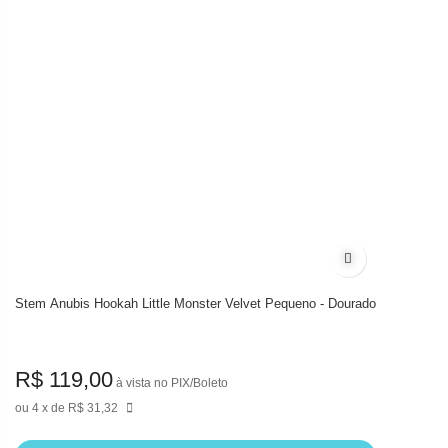
Adicionar à list
Stem Anubis Hookah Little Monster Velvet Pequeno - Dourado
R$ 119,00
à vista no PIX/Boleto
4
de
R$ 31,32