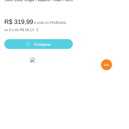
R$ 319,99
à vista no PIX/Boleto
6
de
R$ 56,14
Comprar
11%
11%