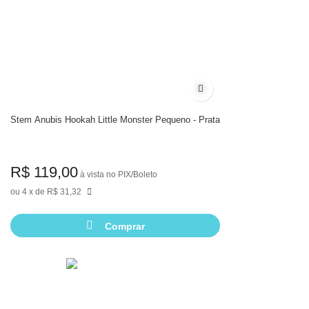
Adicionar à lista de dese
Stem Anubis Hookah Little Monster Pequeno - Prata
R$ 119,00
à vista no PIX/Boleto
4
de
R$ 31,32
Comprar