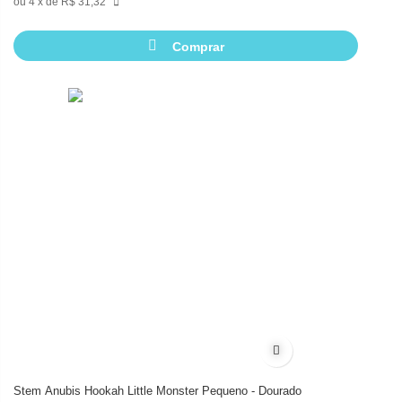
4
de
R$ 31,32
Comprar
Adicionar à lista de d
Stem Anubis Hookah Little Monster Pequeno - Dourado