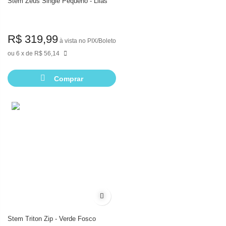
Stem Zeus Single Pequeno - Lilás
R$ 319,99
à vista no PIX/Boleto
6
de
R$ 56,14
Comprar
Adicionar à lista de desejos
Stem Triton Zip - Verde Fosco