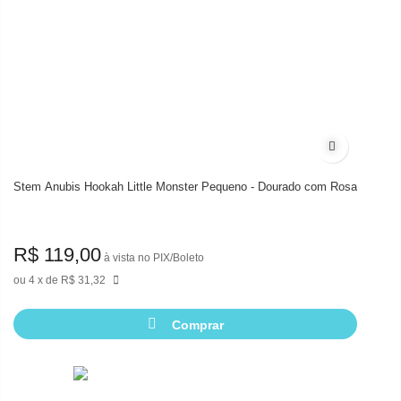
Adicionar à 
Stem Anubis Hookah Little Monster Pequeno - Dourado com Rosa
R$ 119,00
à vista no PIX/Boleto
4
de
R$ 31,32
Comprar