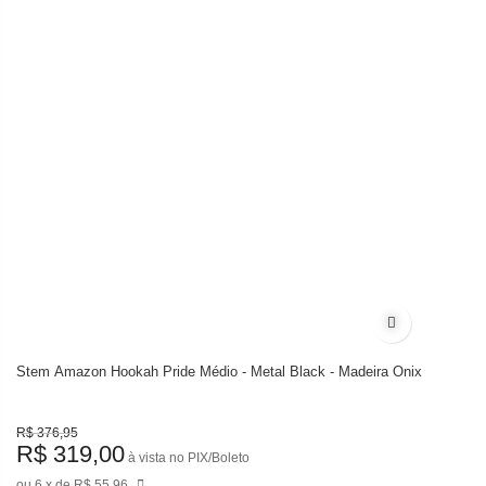
Adicionar à li
Stem Amazon Hookah Pride Médio - Metal Black - Madeira Ônix
R$ 376,95
R$ 319,00
à vista no PIX/Boleto
6
de
R$ 55,96