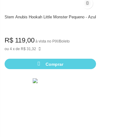
Adicionar à lista de desej
Stem Anubis Hookah Little Monster Pequeno - Azul
R$ 119,00
à vista no PIX/Boleto
4
de
R$ 31,32
Comprar