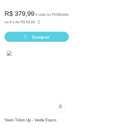
R$ 379,99
à vista no PIX/Boleto
6
de
R$ 66,66
Comprar
Adicionar à lista de desejos
Stem Triton Up - Verde Fosco