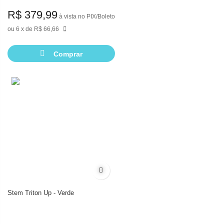
R$ 379,99
à vista no PIX/Boleto
6
de
R$ 66,66
Comprar
Adicionar à lista de desejos
Stem Triton Up - Verde