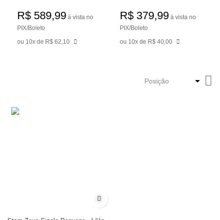
R$ 589,99
R$ 379,99
à vista no
à vista no
PIX/Boleto
PIX/Boleto
ou 10x de R$ 62,10
ou 10x de R$ 40,00
De
Di
De
Adicionar à lista de desejos