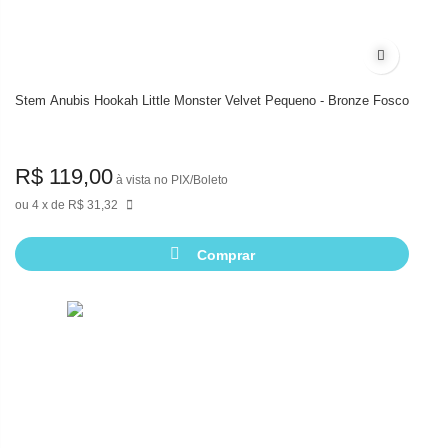
Adicionar à
Stem Anubis Hookah Little Monster Velvet Pequeno - Bronze Fosco
R$ 119,00
à vista no PIX/Boleto
4
de
R$ 31,32
Comprar