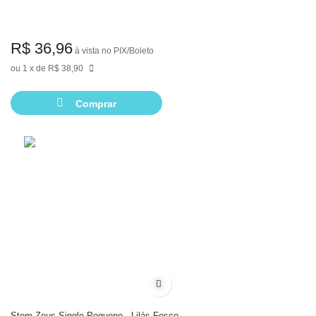
R$ 36,96
à vista no PIX/Boleto
1
de
R$ 38,90
Comprar
Adicionar à lista de desejos
Stem Zeus Single Pequeno - Lilás Fosco