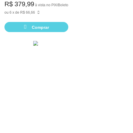
R$ 379,99
à vista no PIX/Boleto
6
de
R$ 66,66
Comprar